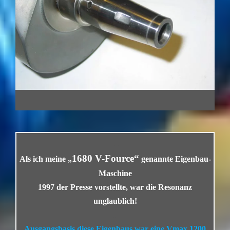
…
1680 V-Fource“
Als ich meine „
genannte Eigenbau-
Maschine
1997 der Presse vorstellte, war die Resonanz
unglaublich!
…
Ausgangsb
asis
diese Eigenbaus war eine Vmax 1200