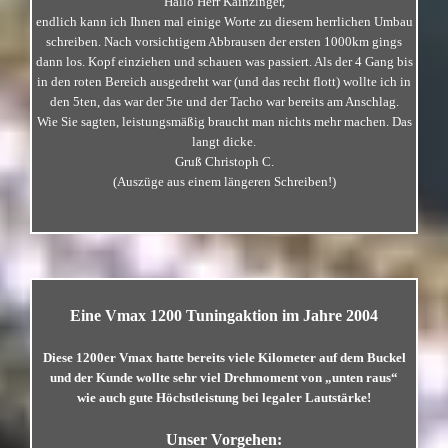
Hallo Herr Kainzinger,
endlich kann ich Ihnen mal einige Worte zu diesem herrlichen Umbau
schreiben. Nach vorsichtigem Abbrausen der ersten 1000km gings
dann los. Kopf einziehen und schauen was passiert. Als der 4 Gang bis
in den roten Bereich ausgedreht war (und das recht flott) wollte ich in
den 5ten, das war der 5te und der Tacho war bereits am Anschlag.
Wie Sie sagten, leistungsmäßig braucht man nichts mehr machen. Das
langt dicke.
Gruß Christoph C.
(Auszüge aus einem längeren Schreiben!)
…
…
Eine Vmax 1200 Tuningaktion im Jahre 2004
Diese 1200er Vmax hatte bereits viele Kilometer auf dem Buckel
und der Kunde wollte sehr viel Drehmoment von „unten raus“
wie auch gute Höchstleistung bei legaler Lautstärke!
Unser Vorgehen: