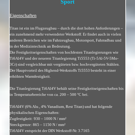
Sport
Eigenschaften
Titan ist ein im Flugzeugbau – durch die dort hohen Anforderungen –
ein zunehmend mehr verwendeter Werkstoff. Er findet auch in vielen
anderen Bereichen wie im Fahrzeugbau, Motorsport, Fahrradbau und
in der Medizintechnik an Bedeutung.
Die Festigkeitseigenschaften von hochfesten Titanlegierungen wie
Ti6Al4V und der neueren Titanlegierung Ti5553 (Ti-5Al-5V-5Mo-
3Cr) sind vergleichbar mit vergüteten bzw. hochvergüteten Stählen.
Der Hauptvorteil des Highend-Werkstoffs Ti5553 besteht in einer
erhöhten Warmfestigkeit.
Die Titanlegierung Ti6Al4V behält seine Festigkeitseigenschaften bis
in Temperaturbereiche von ca. 200 – 500 °C bei.
Ti6AI4V (6% Alu., 4% Vanadium, Rest Titan) und hat folgende
physikalischen Eigenschaften:
Zugfestigkeit: 930 – 1000 N / mm²
Streckgrenze: 865 – 1150 N / mm²
Ti6AI4V entspricht der DIN Werkstoff-Nr. 3.7165