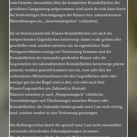
vom Getriebe einwandfrei über die kompletten Kontaktflächen der
gewählten Gangpaarung aufgenommen wird (auch da wird dann durch
die beiderseitigen Anschrägungen der Klauen bzw. zahnradinternen
Hinterfräsungen ein „Auseinandergehen“ verhindert).
Da im Serienzustand alle Klauen-Kontaktflächen wie auch die
entsprechenden Gegenflächen keineswegs immer exakt gefräst oder
geschliffen sind, sondern meistens wie im eigentlichen Stahl-
Pressgussverfahren erzeugt zur Verwendung kommen sind die
Kontaktflächen der ineinander greifenden Klauen oder die
Gegenstellen der zahnradinternen Kontaktflächen keineswegs präzise
passend, sondern generell kommen nur ein, zwei oder drei der
vorhandenen Mitnehmerklauen mit den Gegenflächen mehr oder
weniger gut (in der Regel sind es drei, vier oder auch fünf
Klauen/Gegenstellen pro Zahnrad) in Kontakt.
Dadurch entstehen je nach „Passgenauigkeit“ erhebliche
Verschränkungen und Überlastungen einzelner Klauen oder
Kontaktflächen, die Zahnräder laufen gerade unter Last nicht richtig
rund, sondern werden in eine Verkantung gezwungen.
Der Reibungsverlust durch die speziell unter Last nicht einwandfrei
zueinander ablaufenden Zahnradpaarungen ist massiv.