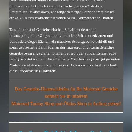
Dies bedeutet letztendlich, dass viele PS bei derart preiswert
produzierten Getriebeteilen im Getriebe „hängen“ bleiben.
Erstaunlich ist aber doch, wie lange derartige Getriebe trotz dieser
einkalkulierten Problemsituationen beim „Normalbetrieb“ halten.
Tatsächlich sind Getriebeschäden, Schaltprobleme und
herausspringende Gänge durch verrundete Mitnehmerklauen und
verrundete Gegenflächen, ein massiver Schaltgabelverschleiß und
sogar gebrochene Zahnräder an der Tagesordnung, wenn derartige
Getriebe beim engagierten Straßenbetrieb oder auf der
Rennstrecke
heftig belastet werden. Die erhebliche Mehrleistung von gut getunten
Motoren und deren stark verbesserter Drehmomentverlauf verschärft
diese Problematik zusätzlich!
Da
s Getriebe-Hinterschleifen
für Ihr
Motorrad Getriebe
können Sie in unserem
Motorrad Tuning Shop und Öhlins Shop in Auftrag geben!