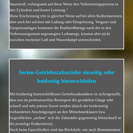
Sauerstoff, verlangsamt auf diese Weise den Verbrennungsprozess in
den Zylindern und kostet Leistung.“
Diese Erscheinung tritt in gleicher Weise auf bei allen Kolbenmotoren,
aber auch bei solchen mit Ladung oder Einspritzung. Vergaser und
Einspritzanlagen bemessen die Kraftstoffmenge nach der in den
Verbrennungsraum angesaugten Luftmenge, können aber nicht
zwischen trockener Luft und Wasserdampf unterscheiden.
Serien-Getriebezahnräder einseitig oder
beidseitig hinterschleifen
Mit beidseitig hinterschliffenen Getriebezahnrädern ist sichergestellt,
dass wie im professionellen Rennsport die gewählten Gänge sehr
schnell und sehr präzise fixiert werden (durch die beiderseitig
vorhandenen Anschrägungen an den Mitnehmerklauen bzw.
Gegenflächen „ziehen“ sich die Zahnräder gegenseitig blitzschnell in
die jeweilige Endposition).
Auch beim Gasschließen wird das Rückdreh- wie auch Bremsmoment