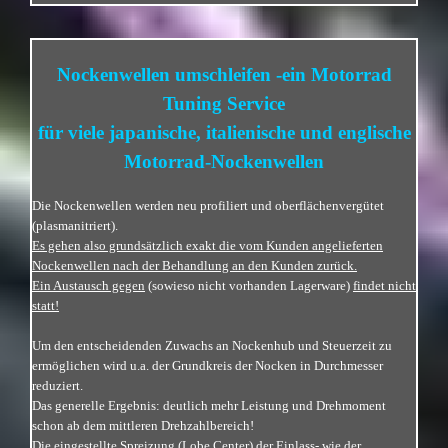
Nockenwellen umschleifen -ein Motorrad
Tuning Service
für viele japanische, italienische und englische
Motorrad-Nockenwellen
Die Nockenwellen werden neu profiliert und oberflächenvergütet
(plasmanitriert).
Es gehen also grundsätzlich exakt die vom Kunden angelieferten
Nockenwellen nach der Behandlung an den Kunden zurück.
Ein Austausch gegen
(sowieso nicht vorhanden Lagerware)
findet nicht
statt!
Um den entscheidenden Zuwachs an Nockenhub und Steuerzeit zu
ermöglichen wird u.a. der
Grundkreis der Nocken in Durchmesser
reduziert.
Das generelle Ergebnis: deutlich mehr Leistung und Drehmoment
schon ab dem mittleren Drehzahlbereich!
Die eingestellte Spreizung (Lobe Center) der Einlass- wie der