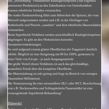
Die „serienmäßig“ vorhandenen Rauhigkeitsspitzen (-das Ergebnis
preiswerter Produktion) an den Zahnflanken von Getrieberädern
können erhebliche Schäden verursachen.
Die starke Flankenreibung führt zum Abbrechen der Spitzen, die vom
Motoröl aufgenommen werden und z.B. in die Gleitlager von
Kurbelwelle und Pleueln „wandern“ und dort erhebliche Dauerschäden
verursachen.
Beim Superfinish-Verfahren werden ausschließlich Rauhigkeitsspitzen
abgetragen. Es gibt an den Werkstücken keinerlei
Geometrieveränderungen.
So wird aufgrund extrem glatter Oberflächen der Traganteil deutlich
erhöht. Möglich ist eine Steigerung um 90 bis 100%, gemessen in
einer Tiefe von 0,4 µm – je nach Ausgangsrautiefe.
Der große Vorteil dieses Verfahrens ist auch das gleichmäßige,
ansatzfreie Finish über die komplette Oberfläche.
Der Materialabtrag ist sehr gering und liegt im Bereich von wenigen
Tausendstel Millimetern.
Die Voraussetzung für eine einwandfreie DLC oder WCC Beschichtung
von z.B. Nockenwellen und Schlepphebeln/Tassenstößel ist eine
vorausgehende Superfinish Behandlung!
Hinweis!