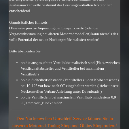
Auslassnockenwelle
bestimmt das Leistungsverhalten letztendlich
entscheidend.
Grundsätzlicher Hinweis:
Ohne eine präzise Anpassung der Einspritzwerte (oder der
Vergaserabstimmung bei älteren Motorradmodellen) kann niemals das
volle Potential der neuen Nockenprofile realisiert werden!
Bitte überprüfen Sie
ob die ausgesuchten Ventilhübe realistisch sind (Platz zwischen
Ventilschaftabstreifer und Ventilteller bei maximalem
Ventilhub!)
ob die Sicherheitsabstände (Ventilteller zu den Kolbentaschen)
bei 10-12° vor bzw. nach OT eingehalten werden (-siehe unsere
Nockenwellen Verbau-Anleitung unter Downloads!)
ob die Ventilfedern bei maximalem Ventilhub mindestens 0,9
-1,0 mm vor „Block“ sind!
Den Nockenwellen Umschleif-Service
können Sie in
unserem Motorrad Tuning Shop und Öhlins Shop ordern!