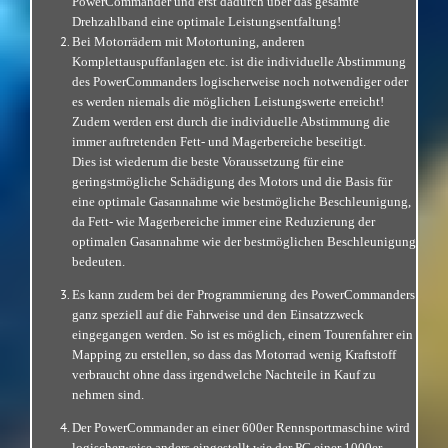
PowerCommander und erst dadurch über das gesamte
Drehzahlband eine optimale Leistungsentfaltung!
Bei Motorrädern mit Motortuning, anderen
Komplettauspuffanlagen etc. ist die individuelle Abstimmung
des PowerCommanders logischerweise noch notwendiger oder
es werden niemals die möglichen Leistungswerte erreicht!
Zudem werden erst durch die individuelle Abstimmung die
immer auftretenden Fett- und Magerbereiche beseitigt.
Dies ist wiederum die beste Voraussetzung für eine
geringstmögliche Schädigung des Motors und die Basis für
eine optimale Gasannahme wie bestmögliche Beschleunigung,
da Fett- wie Magerbereiche immer eine Reduzierung der
optimalen Gasannahme wie der bestmöglichen Beschleunigung
bedeuten.
Es kann zudem bei der Programmierung des PowerCommanders
ganz speziell auf die Fahrweise und den Einsatzzweck
eingegangen werden. So ist es möglich, einem Tourenfahrer ein
Mapping zu erstellen, so dass das Motorrad wenig Kraftstoff
verbraucht ohne dass irgendwelche Nachteile in Kauf zu
nehmen sind.
Der PowerCommander an einer 600er Rennsportmaschine wird
logischerweise anders eingestellt wie der PC einer 1000er