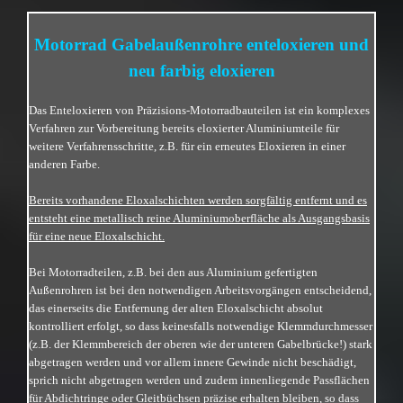
Motorrad Gabelaußenrohre enteloxieren und
neu farbig eloxieren
Das Enteloxieren von Präzisions-Motorradbauteilen ist ein komplexes
Verfahren zur Vorbereitung bereits eloxierter Aluminiumteile für
weitere Verfahrensschritte, z.B. für ein erneutes Eloxieren in einer
anderen Farbe.
Bereits vorhandene Eloxalschichten werden sorgfältig entfernt und es
entsteht eine metallisch reine Aluminiumoberfläche als Ausgangsbasis
für eine neue Eloxalschicht.
Bei Motorradteilen, z.B. bei den aus Aluminium gefertigten
Außenrohren ist bei den notwendigen Arbeitsvorgängen entscheidend,
das einerseits die Entfernung der alten Eloxalschicht absolut
kontrolliert erfolgt, so dass keinesfalls notwendige Klemmdurchmesser
(z.B. der Klemmbereich der oberen wie der unteren Gabelbrücke!) stark
abgetragen werden und vor allem innere Gewinde nicht beschädigt,
sprich nicht abgetragen werden und zudem innenliegende Passflächen
für Abdichtringe oder Gleitbüchsen präzise erhalten bleiben, so dass