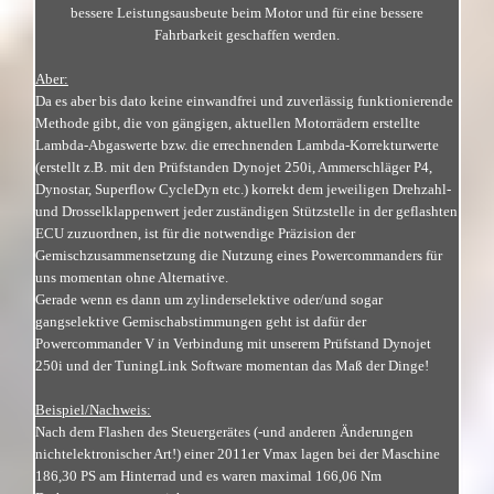
bessere Leistungsausbeute beim Motor und für eine bessere
Fahrbarkeit geschaffen werden.
Aber:
Da es aber bis dato keine einwandfrei und zuverlässig funktionierende
Methode gibt, die von gängigen, aktuellen Motorrädern erstellte
Lambda-Abgaswerte bzw. die errechnenden Lambda-Korrekturwerte
(erstellt z.B. mit den Prüfstanden Dynojet 250i, Ammerschläger P4,
Dynostar, Superflow CycleDyn etc.) korrekt dem jeweiligen Drehzahl-
und Drosselklappenwert jeder zuständigen Stützstelle in der geflashten
ECU zuzuordnen, ist für die notwendige Präzision der
Gemischzusammensetzung die Nutzung eines Powercommanders für
uns momentan ohne Alternative.
Gerade wenn es dann um zylinderselektive oder/und sogar
gangselektive Gemischabstimmungen geht ist dafür der
Powercommander V in Verbindung mit unserem Prüfstand Dynojet
250i und der TuningLink Software momentan das Maß der Dinge!
Beispiel/Nachweis:
Nach dem Flashen des Steuergerätes (-und anderen Änderungen
nichtelektronischer Art!) einer 2011er Vmax lagen bei der Maschine
186,30 PS am Hinterrad und es waren maximal 166,06 Nm