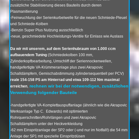
zusätzliche Stabilisierung dieses Bauteils durch deren
Plasmanitierung
-Feinwuchtung der Serienkurbelwelle für die neuen Schmiede-Pleuel
und Schmiede-Kolben
-Benzin Super Plus Nutzung ausschließlich
-neue, geschmiedete Hochleistungs-Ventile für Einlass wie Auslass
Da wir mit unserem, auf dem Serienhubraum von 1.000 ccm
aufbauendem Tuning
(Schmiedekolben 100 mm,
Zylinderkopfbearbeitung, Umschliff der Seriennockenwellen,
handgefertigte VA-Krümmeranlage plus zwei Akrapovic
Schalldämpfern, Gemischabstimmung zylindersequentiell per PCV)
reale 154-158 PS am Hinterrad und etwa 109-112 Nm maximal
rechnen wir bei der notwendigen, zusätzlichen
erreichen
,
Verwendung folgender Bauteile
-handgefertigte VA-Komplettauspuffanlage (ähnlich wie die Akrapovic
Werksanlage Typ C. Edwards) mit optimierten
Rohrquerschnitten/Rohrlängen und zwei Akrapovic
Schalldämpfern unter der Heckverkleidung
-62 mm Einspritzanlage der SP2 oder (-und nur im Notfall!) die 54 mm
Anlage der SP1 mit spezielle Einspritzdüsen