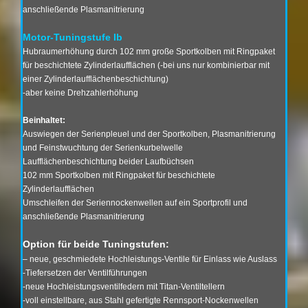
anschließende Plasmanitrierung
Motor-Tuningstufe Ib
Hubraumerhöhung durch 102 mm große Sportkolben mit Ringpaket
für beschichtete Zylinderlaufflächen (-bei uns nur kombinierbar mit
einer Zylinderlaufflächenbeschichtung)
-aber keine Drehzahlerhöhung
Beinhaltet:
Auswiegen der Serienpleuel und der Sportkolben, Plasmanitrierung
und Feinstwuchtung der Serienkurbelwelle
Laufflächenbeschichtung beider Laufbüchsen
102 mm Sportkolben mit Ringpaket für beschichtete
Zylinderlaufflächen
Umschleifen der Seriennockenwellen auf ein Sportprofil und
anschließende Plasmanitrierung
Option für beide Tuningstufen:
– neue, geschmiedete Hochleistungs-Ventile für Einlass wie Auslass
-Tiefersetzen der Ventilführungen
-neue Hochleistungsventilfedern mit Titan-Ventiltellern
-voll einstellbare, aus Stahl gefertigte Rennsport-Nockenwellen