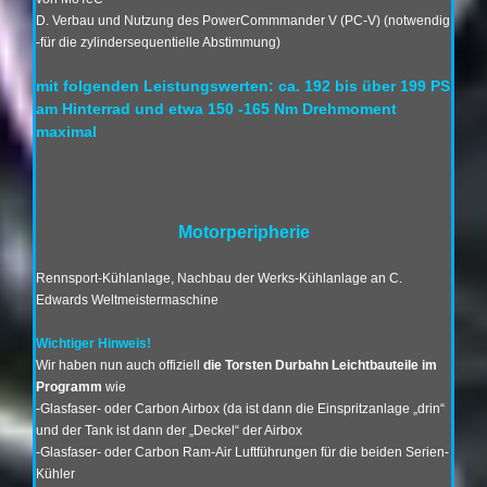
D. Verbau und Nutzung des
PowerCommmander V (PC-V) (notwendig
-für die zylindersequentielle Abstimmung)
mit folgenden Leistungswerten: ca. 192 bis
über 199 PS
am Hinterrad und etwa 150 -165 Nm Drehmoment
maximal
Motorperipherie
Rennsport-Kühlanlage, Nachbau der Werks-Kühlanlage an C.
Edwards Weltmeistermaschine
Wichtiger Hinweis!
Wir haben nun auch offiziell
die Torsten Durbahn Leichtbauteile im
Programm
wie
-Glasfaser- oder Carbon Airbox (da ist dann die Einspritzanlage „drin“
und der Tank ist dann der „Deckel“ der Airbox
-Glasfaser- oder Carbon Ram-Air Luftführungen für die beiden Serien-
Kühler