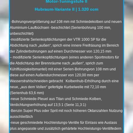
Motor-Tuningstufe II
Hubraum-Variante II | 1.320 ccm
-Bohrungsvergrößerung auf 108 mm mit Schmiedekolben und neuen
Aluminium-Laufbüchsen -beschichtet (Serienbohrung 100 mm,
unbeschichtet)
-modifizierte Serienkopfdichtungen der VTR 1000 SP für die
Abdichtung nach „außen“,
sprich eine innere Freifräsung im Bereich
der Zylinderbohrungen
auf einen Durchmesser von 120,15 mm
– modifizierte Serienkopfdichtungen (eines anderen Sportmotors für
die Abdichtung der Brennräume nach „außen“, sprich zum
Kühlflüssigkeitsmantel) mit einer Serien-Bohrung
von 108 mm und
diese auf einen Außendurchmesser von 120,00 mm per
Wasserstrahlschneiden gebracht
Kolbenhub-Erhöhung durch eine
neue, „aus dem Vollen“ gefertigte Kurbelwelle mit 72,10 mm
(Serienhub 63,6 mm)
-neue Schmiede-Pleuel aus Titan und Schmiede-Kolben,
Verdichtungserhöhung auf 13,5:1 (Serie 11,3:1)
-Benzin Super Plus oder Sprit mit noch höheren Oktanzahlen Nutzung
ausschließlich
-neue geschmiedete Hochleistungs-Ventile für Einlass wie Auslass
plus angepasste und zusätzlich gehärtete Hochleistungs-Ventilfedern