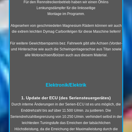
Für den Rennstreckenbetrieb haben wir einen Öhlins
Lenkungsdämpfer für die linksseitige
Montage im Programm.
Abgesehen von geschmiedeten Magnesium Rädern können wir auch
die extrem leichten Dymag Carbonfelgen für diese Maschine liefern!
Für weitere Gewichtsersparnis bez. Fahrwerk gibt alle Achsen (Vorder-
und Hinterachse wie auch die Schwingenlagerachse aus Titan sowie
alle Motorachsen/Bolzen auch aus diesem Material.
Elektronik/Elektrik
1. Update der ECU (des Seriensteuergerätes)
Durch interne Änderungen in der Serien-ECU ist es uns möglich, die
Enddrehzahl bis auf über 11.500 U/min. zu justieren. Die
Seriendrehzahlbegrenzung von 10.250 U/min. verhindert selbst in der
leichtesten Tuningstufe das Erreichen der tatsächlichen
Höchstleistung, da die Erreichung der Maximalleistung durch die