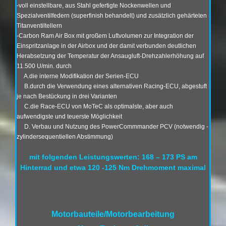
-voll einstellbare, aus Stahl gefertigte Nockenwellen und
Spezialventilfedern (superfinish behandelt) und zusätzlich gehärteten
Titanventiltellern
-Carbon Ram Air Box mit großem Luftvolumen zur Integration der
Einspritzanlage in der Airbox und der damit verbunden deutlichen
Herabsetzung der Temperatur der Ansaugluft-Drehzahlerhöhung auf
11.500 U/min. durch
A.die interne Modifikation der Serien-ECU
B.durch die Verwendung eines alternativen Racing-ECU, abgestuft
je nach Bestückung in drei Varianten
C.die Race-ECU von MoTeC als optimalste, aber auch
aufwendigste und teuerste Möglichkeit
D. Verbau und Nutzung des PowerCommmander PCV (notwendig -
zylindersequentiellen Abstimmung)
mit folgenden Leistungswerten: 168 – 173 PS am
Hinterrad und etwa 120 -125 Nm Drehmoment maximal
Motorbauteile/Motorbearbeitung