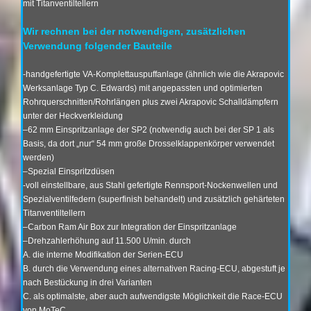
mit Titanventiltellern
Wir rechnen bei der notwendigen, zusätzlichen
Verwendung folgender Bauteile
-handgefertigte VA-Komplettauspuffanlage (ähnlich wie die Akrapovic
Werksanlage Typ C. Edwards) mit angepassten und optimierten
Rohrquerschnitten/Rohrlängen plus zwei Akrapovic Schalldämpfern
unter der Heckverkleidung
–
62 mm Einspritzanlage der SP2 (notwendig auch bei der SP 1 als
Basis, da dort „nur“ 54 mm große Drosselklappenkörper verwendet
werden)
–
Spezial Einspritzdüsen
-voll einstellbare, aus Stahl gefertigte Rennsport-Nockenwellen und
Spezialventilfedern (superfinish behandelt) und zusätzlich gehärteten
Titanventiltellern
–
Carbon Ram Air Box zur Integration der Einspritzanlage
–
Drehzahlerhöhung auf 11.500 U/min. durch
A.
die interne Modifikation der Serien-ECU
B.
durch die Verwendung eines alternativen Racing-ECU, abgestuft je
nach Bestückung in drei Varianten
C. als optimalste, aber auch aufwendigste Möglichkeit die Race-ECU
von MoTeC