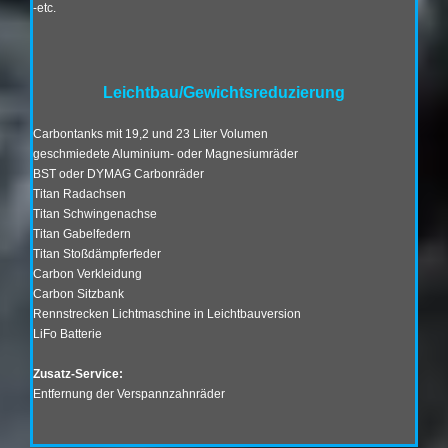
-etc.
Leichtbau/Gewichtsreduzierung
Carbontanks mit 19,2 und 23 Liter Volumen
geschmiedete Aluminium- oder Magnesiumräder
BST oder DYMAG Carbonräder
Titan Radachsen
Titan Schwingenachse
Titan Gabelfedern
Titan Stoßdämpferfeder
Carbon Verkleidung
Carbon Sitzbank
Rennstrecken Lichtmaschine in Leichtbauversion
LiFo Batterie
Zusatz-Service:
Entfernung der Verspannzahnräder