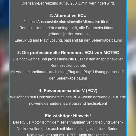
Drehzahl-Begrenzung auf 10.250 U/min. verhindert wird.
2. Alternative ECU
Je nach Ausbaustufe eine sinnvolle Alternative für den
Rennstreckenbetrieb voreingestellt, alle Parameter können
geändert/justiert werden.
Eine „Plug and Play“ Lösung, passend für den Serienkabelbaum!
3. Die professionelle Rennsport-ECU von MOTEC
Die hochwertige und professionellste ECU für den anspruchsvollen
Rennstreckenbetrieb.
Mit Adapterkabelbaum, auch eine „Plug and Play“ Lösung passend für
den Serienkabelbaum!
4. Powercommander V (PCV)
Wir können den Drehzahlbereich des PCV –wenn notwendig- auf jede
notwendige Enddrehzahl passend hochsetzen!
Ein wichtiger Hinweis!
Der RC 51 Motor ist mit dem serienmäßigen Ventiltrieb und Serien-
Nockenwellen (oder auch mit über uns umgeschliffene Serien-
Nockenwellen) nur bis 10.300 U/min drehzahlfest.