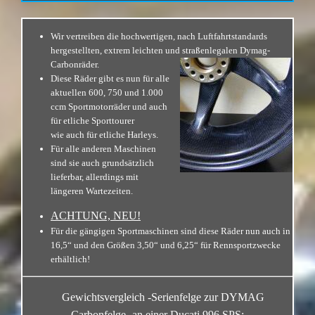
Wir vertreiben die hochwertigen, nach Luftfahrtstandards
hergestellten, extrem leichten und straßenlegalen
Dymag-
Carbonräder.
Diese Räder gibt es nun für alle
aktuellen 600, 750 und 1.000
ccm Sportmotorräder und auch
für etliche Sporttourer
wie auch für etliche Harleys.
Für alle anderen Maschinen
sind sie auch grundsätzlich
lieferbar, allerdings mit
längeren Wartezeiten.
ACHTUNG, NEU!
Für die gängigen Sportmaschinen sind diese Räder nun auch in
16,5“ und den Größen 3,50“ und 6,25“ für Rennsportzwecke
erhältlich!
Gewichtsvergleich -Serienfelge zur DYMAG
Carbonfelge- an einer Ducati 996 SPS: