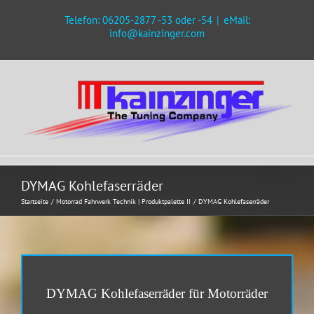
Zum
Telefon: 06205-2877 -53 oder -54
|
eMail:
Inhalt
info@kainzinger.com
springen
DYMAG Kohlefaserräder
Startseite
Motorrad Fahrwerk Technik | Produktpalette II
DYMAG Kohlefaserräder
DYMAG Kohlefaserräder für Motorräder