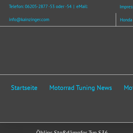
Zum
Telefon: 06205-2877 -53 oder -54
|
eMail:
Impre
Inhalt
springen
info@kainzinger.com
Honda 
Startseite
Motorrad Tuning News
Mot
Öhlins Stoßdämpfer Typ S36