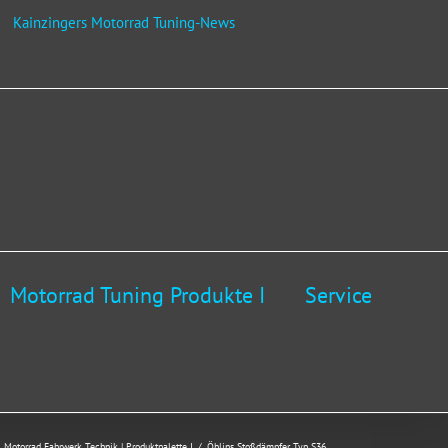
Kainzingers Motorrad Tuning-News
Motorrad Tuning Produkte I
Service
Motorrad Fahrwerk Technik | Produktpalette I
Öhlins Stoßdämpfer Typ S36