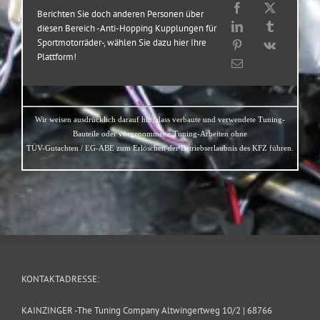
Berichten Sie doch anderen Personen über
diesen Bereich -Anti-Hopping Kupplungen für
Sportmotorräder-, wählen Sie dazu hier Ihre
Plattform!
Wir weisen ausdrücklich darauf hin, dass verbaute und verwendete Tuning-
Bauteile oder vorgenommene Tuning-Arbeiten ohne
TÜV-Gutachten / EG-ABE zum Erlöschen der Betriebserlaubnis des KFZ führen.
KONTAKTADRESSE:
KAINZINGER -The Tuning Company Altwingertweg 10/2 | 68766