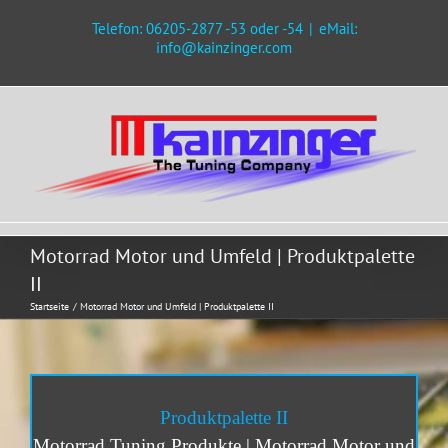
Zum
Telefon: 06205-2877 -53 oder -54
|
eMail:
Inhalt
info@kainzinger.com
springen
Motorrad Motor und Umfeld | Produktpalette
II
Startseite
Motorrad Motor und Umfeld | Produktpalette II
Prod
uk
tpal
et
te
II
Motorrad Tuning Produkte | Motor
rad M
otor und