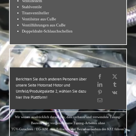
Ventilfedern
Stahlventile
Titanventilteller
Ventilsitze aus CuBe
Ventilführungen aus CuBe
Doppeldraht-Schlauchschellen
Berichten Sie doch anderen Personen über
unsere Seite Motorrad Motor und
Umfeld/Produktpalette 2, wählen Sie dazu
hier Ihre Plattform!
Wir weisen ausdrücklich darauf hin, dass verbaute und verwendete Tuning-
Bauteile oder vorgenommene Tuning-Arbeiten ohne
TÜV-Gutachten / EG-ABE zum Erlöschen der Betriebserlaubnis des KFZ führen.