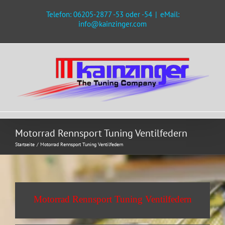
Zum
Telefon: 06205-2877 -53 oder -54
|
eMail:
Inhalt
info@kainzinger.com
springen
Motorrad Rennsport Tuning Ventilfedern
Startseite
Motorrad Rennsport Tuning Ventilfedern
Motorrad Rennsport Tuning Ventilfedern