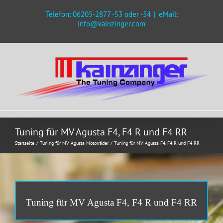
Zum
Telefon: 06205-2877 -53 oder -54
|
eMail:
Inhalt
info@kainzinger.com
springen
Tuning für MV Agusta F4, F4 R und F4 RR
Startseite
Tuning für MV Agusta Motorräder
Tuning für MV Agusta F4, F4 R und F4 RR
Tuning für MV Agusta F4, F4 R und F4 RR