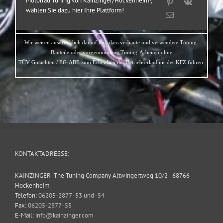
Motorrad Tuning von Kainzinger/Hockenheim-,
wählen Sie dazu hier Ihre Plattform!
Wir weisen ausdrücklich darauf hin, dass verbaute und verwendete Tuning-
Bauteile oder vorgenommene Tuning-Arbeiten ohne
TÜV-Gutachten / EG-ABE zum Erlöschen der Betriebserlaubnis des KFZ führen.
KONTAKTADRESSE:
KAINZINGER -The Tuning Company Altwingertweg 10/2 | 68766
Hockenheim
Telefon:
06205-2877 -53 und -54
Fax:
06205-2877 -55
E-Mail:
info@kainzinger.com