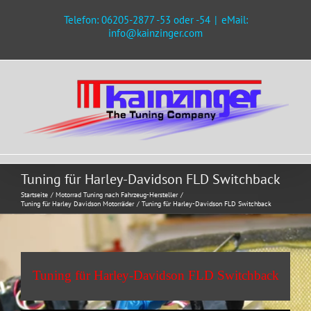
Zum
Telefon: 06205-2877 -53 oder -54
|
eMail:
Inhalt
info@kainzinger.com
springen
Tuning für Harley-Davidson FLD Switchback
Startseite
Motorrad Tuning nach Fahrzeug-Hersteller
Tuning für Harley Davidson Motorräder
Tuning für Harley-Davidson FLD Switchback
Tuning für Harley-Davidson FLD Switchback